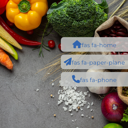
fas fa-home
fas fa-paper-plane
fas fa-phone