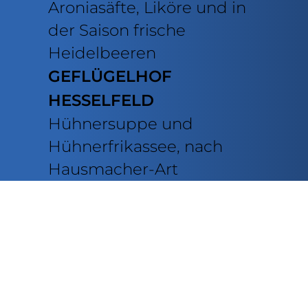
Aroniasäfte, Liköre und in
der Saison frische
Heidelbeeren
GEFLÜGELHOF
HESSELFELD
Hühnersuppe und
Hühnerfrikassee, nach
Hausmacher-Art
WIR SIND BEI
WHATSAPP!